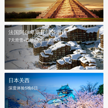
法国阿尔卑斯托朗谷滑雪
7天滑雪+巴黎2天自由购GO
日本关西
深度体验5晚6日