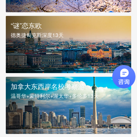
“谜”恋东欧
德奥捷匈克斯深度13天
加拿大东西岸名校考察游
温哥华+蒙特利尔+渥太华+多伦多13天