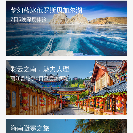
梦幻蓝冰俄罗斯贝加尔湖
7日5晚深度体验
彩云之南，魅力大理
丽江普陀泉5日深度休闲游
海南避寒之旅