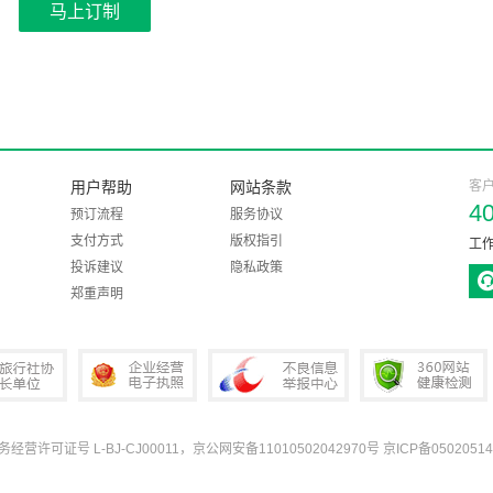
马上订制
用户帮助
网站条款
客
4
预订流程
服务协议
支付方式
版权指引
工作
投诉建议
隐私政策
郑重声明
业务经营许可证号 L-BJ-CJ00011，京公网安备11010502042970号
京ICP备05020514
协会会长单位
企业经营电子执照
中国互联网违法和不良信息举报中心
360网站健康检测