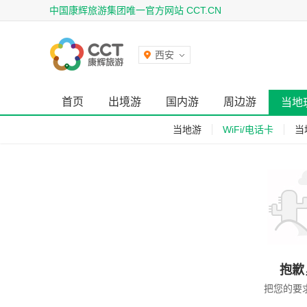
中国康辉旅游集团唯一官方网站 CCT.CN
西安
首页
出境游
国内游
周边游
当地
当地游
WiFi/电话卡
当
抱歉
把您的要